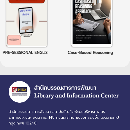
PRE-SESSIONAL ENGLISH สนทนาภาษาอังกฤษ 20 ชั่วโมงพูดได้จนคล่อง
Case-Based Reasoning Approach
สำนักบรรณสารการพัฒนา สถาบันบัณฑิตพัฒนบริหารศาสตร์
อาคารบุญชนะ อัตถากร, 148 ถนนเสรีไทย แขวงคลองจั่น เขตบางกะปิ
กรุงเทพฯ 10240