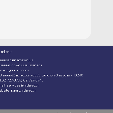
ดต่อเรา
ำนักบรรณสารการพัฒนา
าบันบัณฑิตพัฒนบริหารศาสตร์
คารบุญชนะ อัตถากร
8 ถนนเสรีไทย แขวงคลองจั่น เขตบางกะปิ กรุงเทพฯ 10240
l.02 727-3737, 02 727-3743
ail: services@nida.ac.th
bsite: ibrary.nida.ac.th