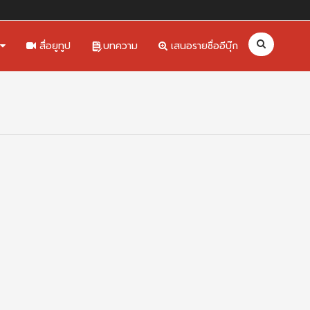
สื่อยูทูป
บทความ
เสนอรายชื่ออีบุ๊ก