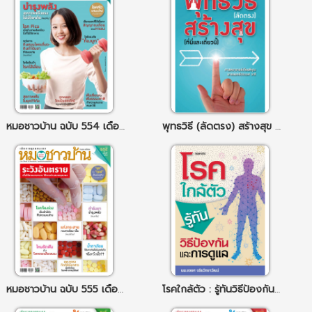
หมอชาวบ้าน ฉบับ 554 เดือนมิถุนายน 68
พุทธวิธี (ลัดตรง) สร้างสุข (ที่นี่และเดี๋ยวนี้)
หมอชาวบ้าน ฉบับ 555 เดือนกรกฎาคม 68
โรคใกล้ตัว : รู้ทันวิธีป้องกันและการดูแล