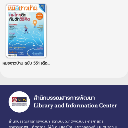
หมอชาวบ้าน ฉบับ 551 เดือนมีนาคม 68
สำนักบรรณสารการพัฒนา สถาบันบัณฑิตพัฒนบริหารศาสตร์
อาคารบุญชนะ อัตถากร, 148 ถนนเสรีไทย แขวงคลองจั่น เขตบางกะปิ