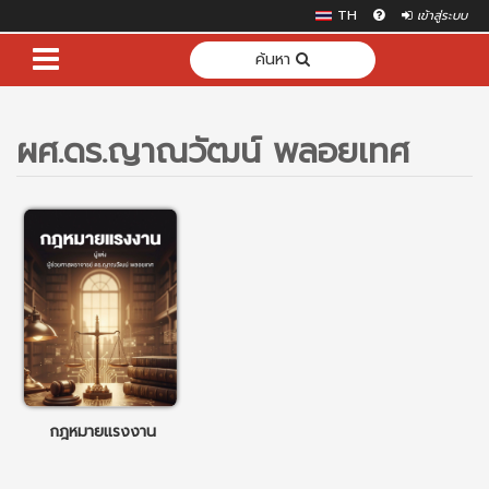
TH
เข้าสู่ระบบ
ค้นหา
ผศ.ดร.ญาณวัฒน์ พลอยเทศ
กฎหมายแรงงาน